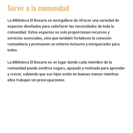
EQUIPO
Servir a la comunidad
EQUIPO DE TRABAJO, BENEFACTORES, SOCIOS Y
La Biblioteca El Rosario se enorgullece de ofrecer una variedad de
PATROCINADORES
espacios diseñados para satisfacer las necesidades de toda la
comunidad. Estos espacios no solo proporcionan recursos y
servicios esenciales, sino que también fortalecen la conexión
comunitaria y promueven un entorno inclusivo y enriquecedor para
EXPLORE
todos.
La Biblioteca El Rosario es un lugar donde cada miembro de la
comunidad puede sentirse seguro, apoyado y motivado para aprender
y crecer, sabiendo que sus hijos están en buenas manos mientras
ellos trabajan sin preocupaciones.
Luis Enrique Ramos Estrada